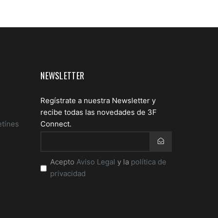
NEWSLETTER
Regístrate a nuestra Newsletter y
recibe todas las novedades de 3F
etínes
Connect.
Email
Acepto
Aviso Legal
y la
política de
*
privacidad
Acepto
terminos
*