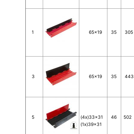
1
65x19
35
305
3
65x19
35
443
5
(4x)33x31
46
502
(1x)39x31