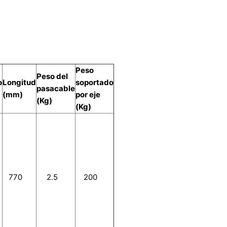
Peso
Peso del
o
Longitud
soportado
pasacable
(mm)
por eje
(Kg)
(Kg)
770
2.5
200