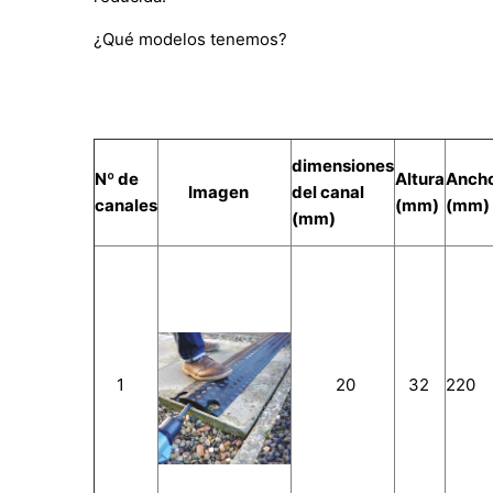
¿Qué modelos tenemos?
dimensiones
Nº de
Altura
Anch
Imagen
del canal
canales
(mm)
(mm)
(mm)
1
20
32
220