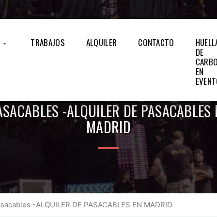
S
TRABAJOS
ALQUILER
CONTACTO
HUELL
DE
CARB
EN
EVEN
ASACABLES -ALQUILER DE PASACABLES 
MADRID
sacables -ALQUILER DE PASACABLES EN MADRID