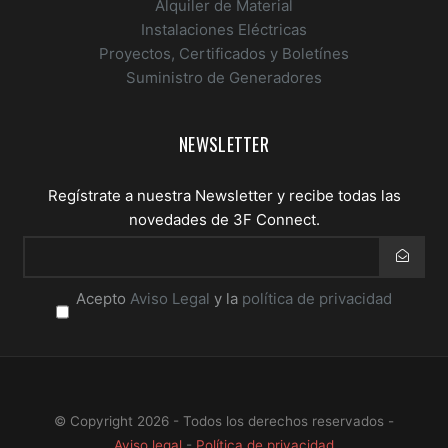
Alquiler de Material
Instalaciones Eléctricas
Proyectos, Certificados y Boletínes
Suministro de Generadores
NEWSLETTER
Regístrate a nuestra Newsletter y recibe todas las
novedades de 3F Connect.
Acepto
Aviso Legal
y la
Email
política de privacidad
*
Acepto
terminos
*
© Copyright 2026 - Todos los derechos reservados -
Aviso legal
-
Política de privacidad